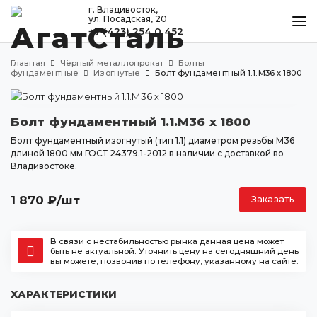
г. Владивосток,
ул. Посадская, 20
+7 (423) 254 0 452
КАТАЛОГ
Главная
Чёрный металлопрокат
Болты
МЕТАЛЛООБРАБОТКА
фундаментные
Изогнутые
Болт фундаментный 1.1.М36 х 1800
ДОСТАВКА И ОПЛАТА
Болт фундаментный 1.1.М36 х 1800
КОНТАКТЫ
Болт фундаментный изогнутый (тип 1.1) диаметром резьбы М36
длиной 1800 мм ГОСТ 24379.1-2012 в наличии с доставкой во
Владивостоке.
Владивосток
ул. Посадская, 20
1 870
₽
/шт
Заказать
+7 (423) 254 0 452
agatstal@mail.ru
В связи с нестабильностью рынка данная цена может
быть не актуальной. Уточнить цену на сегодняшний день
вы можете, позвонив по телефону, указанному на сайте.
ХАРАКТЕРИСТИКИ