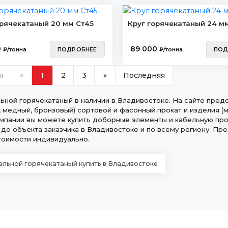
орячекатаный 20 мм Ст45
Круг горячекатаный 24 м
0
89 000
₽/тонна
ПОДРОБНЕЕ
₽/тонна
ПОД
я
«
1
2
3
»
Последняя
льной горячекатаный в наличии в Владивостоке. На сайте пред
, медный, бронзовый) сортовой и фасонный прокат и изделия (ма
мпании вы можете купить доборные элементы и кабельную про
 до объекта заказчика в Владивостоке и по всему региону. Пр
тоимости индивидуально.
тальной горячекатаный купить в Владивостоке