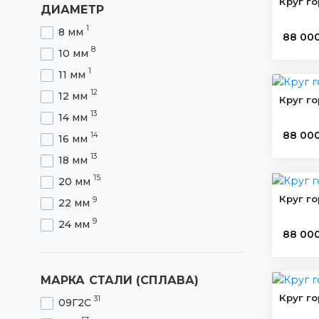
Круг г
ДИАМЕТР
1
8 мм
88 00
8
10 мм
1
11 мм
12
12 мм
Круг г
13
14 мм
88 00
14
16 мм
13
18 мм
15
20 мм
Круг г
9
22 мм
9
24 мм
88 00
14
25 мм
8
26 мм
МАРКА СТАЛИ (СПЛАВА)
13
28 мм
Круг г
31
09Г2С
17
30 мм