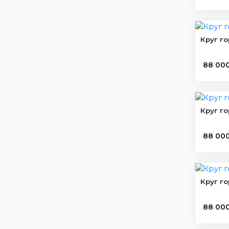
57
Ст20
17
80 мм
9
Ст35
9
85 мм
59
Ст45
16
Круг г
90 мм
1
У8
12
95 мм
49
88 00
У8А
19
100 мм
2
Х12МФ
10
105 мм
16
110 мм
Круг г
12
115 мм
14
120 мм
88 00
17
130 мм
16
140 мм
1
145 мм
Круг г
16
150 мм
88 00
15
160 мм
1
165 мм