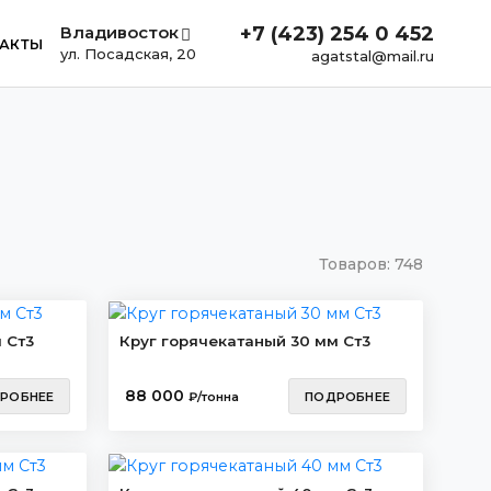
Владивосток
+7 (423) 254 0 452
АКТЫ
ул. Посадская, 20
agatstal@mail.ru
Товаров:
748
 Ст3
Круг горячекатаный 30 мм Ст3
88 000
РОБНЕЕ
₽/тонна
ПОДРОБНЕЕ