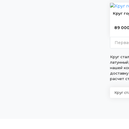
15
170 мм
Круг г
14
180 мм
14
190 мм
89 00
17
200 мм
13
210 мм
Перва
15
220 мм
Круг ста
14
230 мм
латунный
13
240 мм
нашей ко
доставку
15
250 мм
расчет с
9
260 мм
10
Круг с
270 мм
12
280 мм
8
290 мм
12
300 мм
7
310 мм