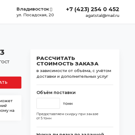
Владивосток
+7 (423) 254 0 452
ул. Посадская, 20
agatstal@mail.ru
3
РАССЧИТАТЬ
 ГОСТ
СТОИМОСТЬ ЗАКАЗА
в зависимости от объёма, с учётом
доставки и дополнительных услуг
АТЬ
Объём поставки
 может
тонн
шний
ному на
Предоставляем скидку при заказе
от 5 тонн
Нужна ли резка по заданной