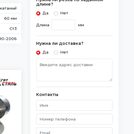
длине?
екатаный
Да
Нет
60 мм
Длина
мм
Ст3
90-2006
Нужна ли доставка?
Да
Нет
Контакты