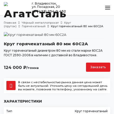
г. Владивосток,
ул. Посадская, 20
+7 (423) 254 0 452
КАТАЛОГ
Главная
Чёрный металлопрокат
Круг
МЕТАЛЛООБРАБОТКА
(пруток)
Горячекатаный
Круг горячекатаный 80 мм 60С2А
ДОСТАВКА И ОПЛАТА
Круг горячекатаный 80 мм 60С2А
КОНТАКТЫ
Круг горячекатаный диаметром 80 мм из стали марки 60С2А
ГОСТ 2590-2006 в наличии с доставкой во Владивостоке.
Владивосток
124 000
₽
Заказать
/тонна
ул. Посадская, 20
+7 (423) 254 0 452
В связи с нестабильностью рынка данная цена может
agatstal@mail.ru
быть не актуальной. Уточнить цену на сегодняшний день
вы можете, позвонив по телефону, указанному на сайте.
ХАРАКТЕРИСТИКИ
Тип
Круг горячекатаный