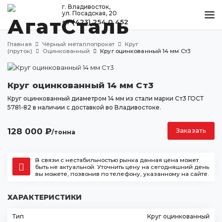
г. Владивосток,
ул. Посадская, 20
+7 (423) 254 0 452
КАТАЛОГ
Главная
Чёрный металлопрокат
Круг
МЕТАЛЛООБРАБОТКА
(пруток)
Оцинкованный
Круг оцинкованный 14 мм Ст3
ДОСТАВКА И ОПЛАТА
Круг оцинкованный 14 мм Ст3
КОНТАКТЫ
Круг оцинкованный диаметром 14 мм из стали марки Ст3 ГОСТ
5781-82 в наличии с доставкой во Владивостоке.
Владивосток
128 000
₽
Заказать
/тонна
ул. Посадская, 20
+7 (423) 254 0 452
В связи с нестабильностью рынка данная цена может
agatstal@mail.ru
быть не актуальной. Уточнить цену на сегодняшний день
вы можете, позвонив по телефону, указанному на сайте.
ХАРАКТЕРИСТИКИ
Тип
Круг оцинкованный