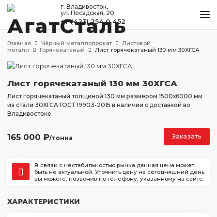
г. Владивосток,
ул. Посадская, 20
+7 (423) 254 0 452
КАТАЛОГ
Главная
Чёрный металлопрокат
Листовой
МЕТАЛЛООБРАБОТКА
металл
Горячекатаный
Лист горячекатаный 130 мм 30ХГСА
ДОСТАВКА И ОПЛАТА
Лист горячекатаный 130 мм 30ХГСА
КОНТАКТЫ
Лист горячекатаный толщиной 130 мм размером 1500х6000 мм
из стали 30ХГСА ГОСТ 19903-2015 в наличии с доставкой во
Владивостоке.
Владивосток
ул. Посадская, 20
165 000
₽
Заказать
/тонна
+7 (423) 254 0 452
agatstal@mail.ru
В связи с нестабильностью рынка данная цена может
быть не актуальной. Уточнить цену на сегодняшний день
вы можете, позвонив по телефону, указанному на сайте.
ХАРАКТЕРИСТИКИ