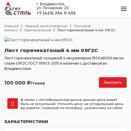
г. Владивосток,
ул. Посадская, 20
+7 (423) 254 0 452
КАТАЛОГ
Главная
Чёрный металлопрокат
Листовой
МЕТАЛЛООБРАБОТКА
металл
Горячекатаный
Лист горячекатаный 4 мм 09Г2С
ДОСТАВКА И ОПЛАТА
Лист горячекатаный 4 мм 09Г2С
КОНТАКТЫ
Лист горячекатаный толщиной 4 мм размером 1500х6000 мм из
стали 09Г2С ГОСТ 19903-2015 в наличии с доставкой во
Владивостоке.
Владивосток
ул. Посадская, 20
100 000
₽
Заказать
/тонна
+7 (423) 254 0 452
agatstal@mail.ru
В связи с нестабильностью рынка данная цена может
быть не актуальной. Уточнить цену на сегодняшний день
вы можете, позвонив по телефону, указанному на сайте.
ХАРАКТЕРИСТИКИ