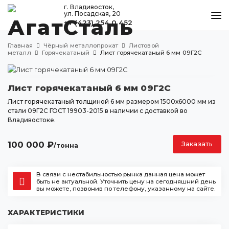
г. Владивосток,
ул. Посадская, 20
+7 (423) 254 0 452
КАТАЛОГ
Главная
Чёрный металлопрокат
Листовой
МЕТАЛЛООБРАБОТКА
металл
Горячекатаный
Лист горячекатаный 6 мм 09Г2С
ДОСТАВКА И ОПЛАТА
Лист горячекатаный 6 мм 09Г2С
КОНТАКТЫ
Лист горячекатаный толщиной 6 мм размером 1500х6000 мм из
стали 09Г2С ГОСТ 19903-2015 в наличии с доставкой во
Владивостоке.
Владивосток
ул. Посадская, 20
100 000
₽
Заказать
/тонна
+7 (423) 254 0 452
agatstal@mail.ru
В связи с нестабильностью рынка данная цена может
быть не актуальной. Уточнить цену на сегодняшний день
вы можете, позвонив по телефону, указанному на сайте.
ХАРАКТЕРИСТИКИ