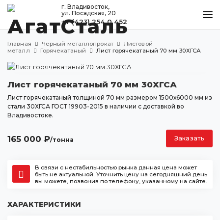
г. Владивосток,
ул. Посадская, 20
+7 (423) 254 0 452
КАТАЛОГ
Главная
Чёрный металлопрокат
Листовой
МЕТАЛЛООБРАБОТКА
металл
Горячекатаный
Лист горячекатаный 70 мм 30ХГСА
ДОСТАВКА И ОПЛАТА
Лист горячекатаный 70 мм 30ХГСА
КОНТАКТЫ
Лист горячекатаный толщиной 70 мм размером 1500х6000 мм из
стали 30ХГСА ГОСТ 19903-2015 в наличии с доставкой во
Владивостоке.
Владивосток
ул. Посадская, 20
165 000
₽
Заказать
/тонна
+7 (423) 254 0 452
agatstal@mail.ru
В связи с нестабильностью рынка данная цена может
быть не актуальной. Уточнить цену на сегодняшний день
вы можете, позвонив по телефону, указанному на сайте.
ХАРАКТЕРИСТИКИ