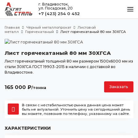
г. Владивосток,
ул. Посадская, 20
+7 (423) 254 0 452
КАТАЛОГ
Главная
Чёрный металлопрокат
Листовой
МЕТАЛЛООБРАБОТКА
металл
Горячекатаный
Лист горячекатаный 80 мм 30ХГСА
ДОСТАВКА И ОПЛАТА
Лист горячекатаный 80 мм 30ХГСА
КОНТАКТЫ
Лист горячекатаный толщиной 80 мм размером 1500х6000 мм из
стали 30ХГСА ГОСТ 19903-2015 в наличии с доставкой во
Владивостоке.
Владивосток
ул. Посадская, 20
165 000
₽
Заказать
/тонна
+7 (423) 254 0 452
agatstal@mail.ru
В связи с нестабильностью рынка данная цена может
быть не актуальной. Уточнить цену на сегодняшний день
вы можете, позвонив по телефону, указанному на сайте.
ХАРАКТЕРИСТИКИ