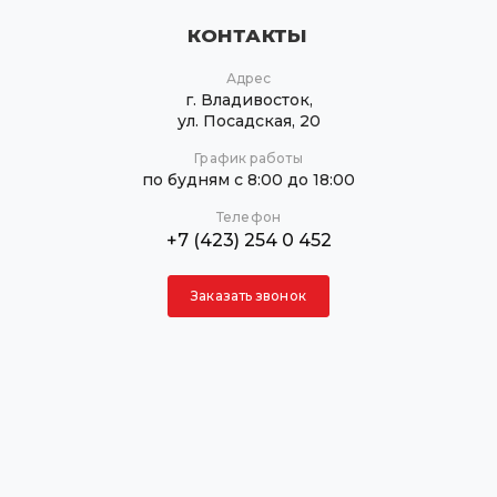
1
330х415 мм
КОНТАКТЫ
1
350х350 мм
1
380х500 мм
Адрес
1
530х630 мм
г. Владивосток,
ул. Посадская, 20
1
810х810 мм
График работы
по будням с 8:00 до 18:00
Телефон
+7 (423) 254 0 452
Заказать звонок