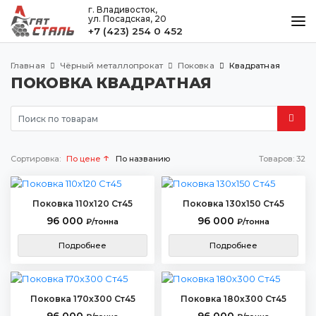
г. Владивосток,
ул. Посадская, 20
+7 (423) 254 0 452
КАТАЛОГ
Главная
Чёрный металлопрокат
Поковка
Квадратная
МЕТАЛЛООБРАБОТКА
ПОКОВКА КВАДРАТНАЯ
ДОСТАВКА И ОПЛАТА
КОНТАКТЫ
Сортировка:
По цене
По названию
Товаров:
32
Владивосток
ул. Посадская, 20
Поковка 110х120 Ст45
Поковка 130х150 Ст45
+7 (423) 254 0 452
96 000
96 000
₽/тонна
₽/тонна
agatstal@mail.ru
Подробнее
Подробнее
Поковка 170х300 Ст45
Поковка 180х300 Ст45