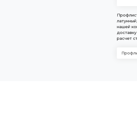
Профлист
латунный
нашей ко
доставку
расчет с
Профли