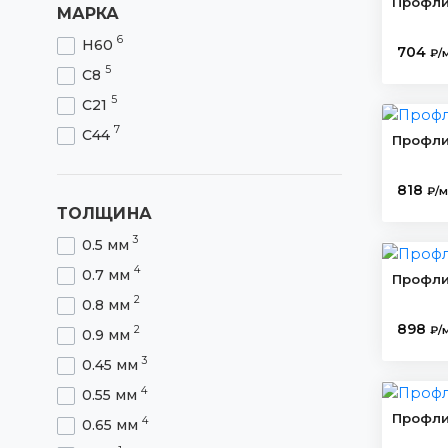
Профли
МАРКА
6
Н60
704
₽/
5
С8
5
С21
7
С44
Профли
818
₽/м
ТОЛЩИНА
3
0.5 мм
4
0.7 мм
Профли
2
0.8 мм
898
₽/
2
0.9 мм
3
0.45 мм
4
0.55 мм
Профли
4
0.65 мм