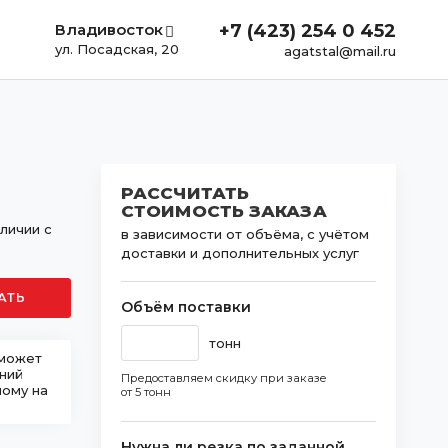
Владивосток
+7 (423) 254 0 452
ул. Посадская, 20
agatstal@mail.ru
РАССЧИТАТЬ
СТОИМОСТЬ ЗАКАЗА
личии с
в зависимости от объёма, с учётом
доставки и дополнительных услуг
АТЬ
Объём поставки
тонн
 может
шний
Предоставляем скидку при заказе
ному на
от 5 тонн
Нужна ли резка по заданной