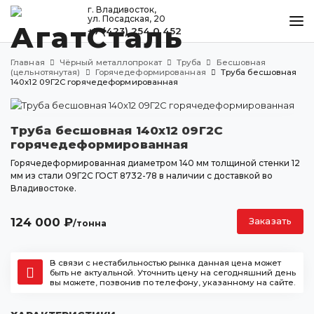
г. Владивосток,
ул. Посадская, 20
+7 (423) 254 0 452
КАТАЛОГ
Главная
Чёрный металлопрокат
Труба
Бесшовная
МЕТАЛЛООБРАБОТКА
(цельнотянутая)
Горячедеформированная
Труба бесшовная
140х12 09Г2С горячедеформированная
ДОСТАВКА И ОПЛАТА
КОНТАКТЫ
Труба бесшовная 140х12 09Г2С
горячедеформированная
Горячедеформированная диаметром 140 мм толщиной стенки 12
мм из стали 09Г2С ГОСТ 8732-78 в наличии с доставкой во
Владивосток
Владивостоке.
ул. Посадская, 20
+7 (423) 254 0 452
124 000
₽
Заказать
/тонна
agatstal@mail.ru
В связи с нестабильностью рынка данная цена может
быть не актуальной. Уточнить цену на сегодняшний день
вы можете, позвонив по телефону, указанному на сайте.