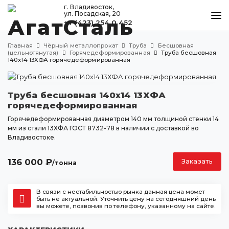
г. Владивосток,
ул. Посадская, 20
+7 (423) 254 0 452
КАТАЛОГ
Главная
Чёрный металлопрокат
Труба
Бесшовная
МЕТАЛЛООБРАБОТКА
(цельнотянутая)
Горячедеформированная
Труба бесшовная
140х14 13ХФА горячедеформированная
ДОСТАВКА И ОПЛАТА
КОНТАКТЫ
Труба бесшовная 140х14 13ХФА
горячедеформированная
Горячедеформированная диаметром 140 мм толщиной стенки 14
мм из стали 13ХФА ГОСТ 8732-78 в наличии с доставкой во
Владивосток
Владивостоке.
ул. Посадская, 20
+7 (423) 254 0 452
136 000
₽
Заказать
/тонна
agatstal@mail.ru
В связи с нестабильностью рынка данная цена может
быть не актуальной. Уточнить цену на сегодняшний день
вы можете, позвонив по телефону, указанному на сайте.