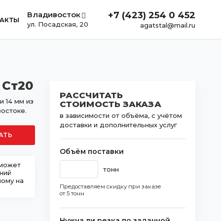
Владивосток
+7 (423) 254 0 452
АКТЫ
ул. Посадская, 20
agatstal@mail.ru
 Ст20
РАССЧИТАТЬ
 14 мм из
СТОИМОСТЬ ЗАКАЗА
востоке.
в зависимости от объёма, с учётом
доставки и дополнительных услуг
АТЬ
Объём поставки
 может
тонн
шний
ному на
Предоставляем скидку при заказе
от 5 тонн
Нужна ли резка по заданной