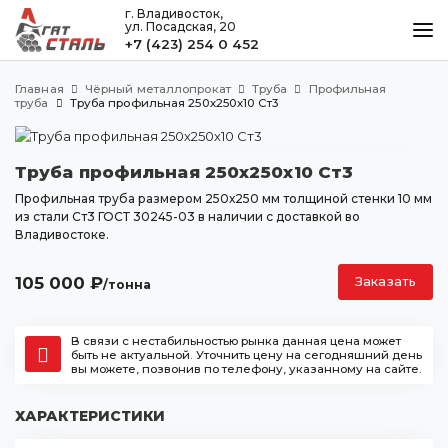
г. Владивосток,
ул. Посадская, 20
+7 (423) 254 0 452
КАТАЛОГ
Главная
Чёрный металлопрокат
Труба
Профильная
МЕТАЛЛООБРАБОТКА
труба
Труба профильная 250х250х10 Ст3
ДОСТАВКА И ОПЛАТА
Труба профильная 250х250х10 Ст3
КОНТАКТЫ
Профильная труба размером 250х250 мм толщиной стенки 10 мм
из стали Ст3 ГОСТ 30245-03 в наличии с доставкой во
Владивостоке.
Владивосток
ул. Посадская, 20
105 000
₽
Заказать
/тонна
+7 (423) 254 0 452
agatstal@mail.ru
В связи с нестабильностью рынка данная цена может
быть не актуальной. Уточнить цену на сегодняшний день
вы можете, позвонив по телефону, указанному на сайте.
ХАРАКТЕРИСТИКИ