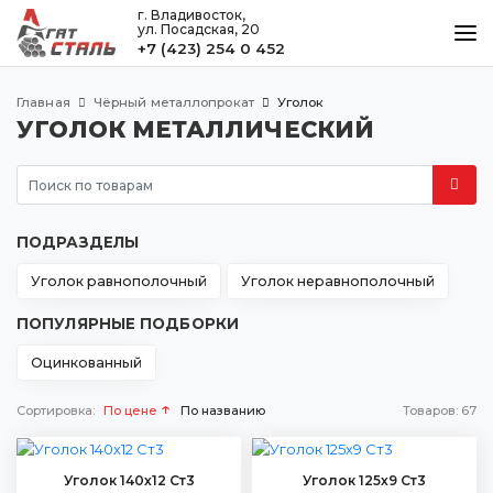
г. Владивосток,
ул. Посадская, 20
+7 (423) 254 0 452
КАТАЛОГ
Главная
Чёрный металлопрокат
Уголок
МЕТАЛЛООБРАБОТКА
УГОЛОК МЕТАЛЛИЧЕСКИЙ
ДОСТАВКА И ОПЛАТА
КОНТАКТЫ
ПОДРАЗДЕЛЫ
Владивосток
Уголок равнополочный
Уголок неравнополочный
ул. Посадская, 20
ПОПУЛЯРНЫЕ ПОДБОРКИ
+7 (423) 254 0 452
agatstal@mail.ru
Оцинкованный
Сортировка:
По цене
По названию
Товаров:
67
Уголок 140х12 Ст3
Уголок 125х9 Ст3