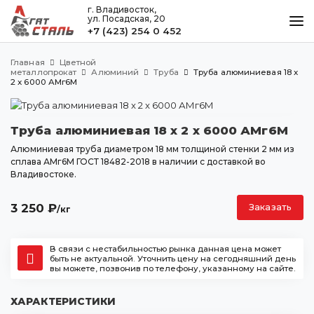
г. Владивосток,
ул. Посадская, 20
+7 (423) 254 0 452
КАТАЛОГ
Главная
Цветной
МЕТАЛЛООБРАБОТКА
металлопрокат
Алюминий
Труба
Труба алюминиевая 18 x
2 x 6000 АМг6М
ДОСТАВКА И ОПЛАТА
КОНТАКТЫ
Труба алюминиевая 18 x 2 x 6000 АМг6М
Алюминиевая труба диаметром 18 мм толщиной стенки 2 мм из
сплава АМг6М ГОСТ 18482-2018 в наличии с доставкой во
Владивостоке.
Владивосток
ул. Посадская, 20
3 250
₽
Заказать
/кг
+7 (423) 254 0 452
agatstal@mail.ru
В связи с нестабильностью рынка данная цена может
быть не актуальной. Уточнить цену на сегодняшний день
вы можете, позвонив по телефону, указанному на сайте.
ХАРАКТЕРИСТИКИ