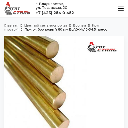
г. Владивосток,
ул. Посадская, 20
+7 (423) 254 0 452
КАТАЛОГ
Главная
Цветной металлопрокат
Бронза
Круг
МЕТАЛЛООБРАБОТКА
(пруток)
Пруток бронзовый 80 мм БрАЖМц10-3-1.5 пресс
ДОСТАВКА И ОПЛАТА
КОНТАКТЫ
Владивосток
ул. Посадская, 20
+7 (423) 254 0 452
agatstal@mail.ru