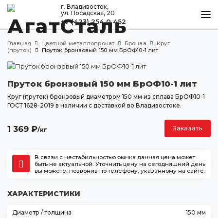
г. Владивосток,
ул. Посадская, 20
+7 (423) 254 0 452
КАТАЛОГ
Главная
Цветной металлопрокат
Бронза
Круг
МЕТАЛЛООБРАБОТКА
(пруток)
Пруток бронзовый 150 мм БрОФ10-1 лит
ДОСТАВКА И ОПЛАТА
Пруток бронзовый 150 мм БрОФ10-1 лит
КОНТАКТЫ
Круг (пруток) бронзовый диаметром 150 мм из сплава БрОФ10-1
ГОСТ 1628-2019 в наличии с доставкой во Владивостоке.
Владивосток
1 369
₽
Заказать
/кг
ул. Посадская, 20
+7 (423) 254 0 452
В связи с нестабильностью рынка данная цена может
agatstal@mail.ru
быть не актуальной. Уточнить цену на сегодняшний день
вы можете, позвонив по телефону, указанному на сайте.
ХАРАКТЕРИСТИКИ
Диаметр / толщина
150 мм