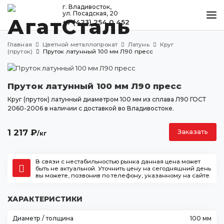
г. Владивосток,
ул. Посадская, 20
+7 (423) 254 0 452
КАТАЛОГ
Главная
Цветной металлопрокат
Латунь
Круг
МЕТАЛЛООБРАБОТКА
(пруток)
Пруток латунный 100 мм Л90 пресс
ДОСТАВКА И ОПЛАТА
Пруток латунный 100 мм Л90 пресс
КОНТАКТЫ
Круг (пруток) латунный диаметром 100 мм из сплава Л90 ГОСТ
2060-2006 в наличии с доставкой во Владивостоке.
Владивосток
1 217
₽
Заказать
/кг
ул. Посадская, 20
+7 (423) 254 0 452
В связи с нестабильностью рынка данная цена может
agatstal@mail.ru
быть не актуальной. Уточнить цену на сегодняшний день
вы можете, позвонив по телефону, указанному на сайте.
ХАРАКТЕРИСТИКИ
Диаметр / толщина
100 мм