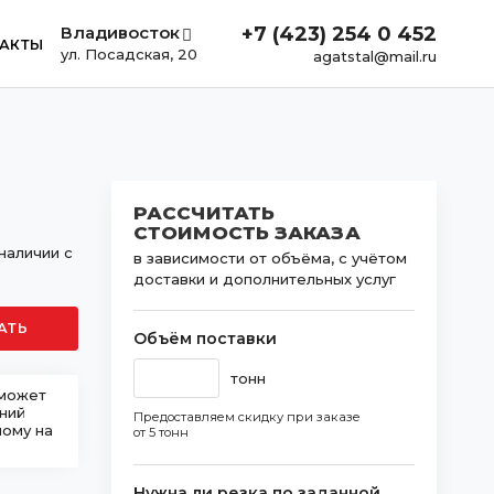
Владивосток
+7 (423) 254 0 452
АКТЫ
ул. Посадская, 20
agatstal@mail.ru
РАССЧИТАТЬ
СТОИМОСТЬ ЗАКАЗА
наличии с
в зависимости от объёма, с учётом
доставки и дополнительных услуг
АТЬ
Объём поставки
тонн
 может
шний
Предоставляем скидку при заказе
ному на
от 5 тонн
Нужна ли резка по заданной