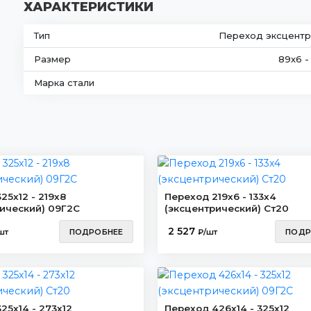
ХАРАКТЕРИСТИКИ
Тип
Переход эксцентр
Размер
89х6 -
Марка стали
25х12 - 219х8
Переход 219х6 - 133х4
ический) 09Г2С
(эксцентрический) Ст20
2 527
шт
ПОДРОБНЕЕ
₽/шт
ПОДР
25х14 - 273х12
Переход 426х14 - 325х12