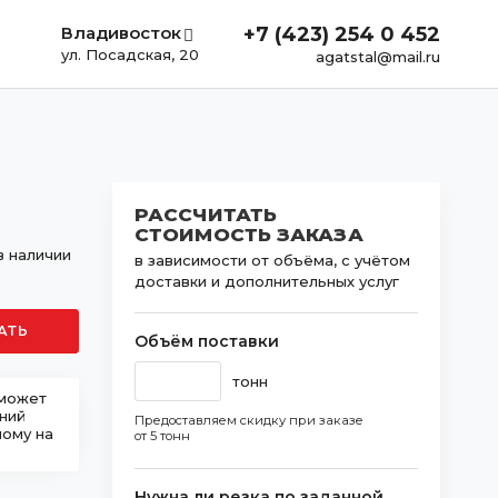
Владивосток
+7 (423) 254 0 452
ул. Посадская, 20
agatstal@mail.ru
РАССЧИТАТЬ
СТОИМОСТЬ ЗАКАЗА
в наличии
в зависимости от объёма, с учётом
доставки и дополнительных услуг
АТЬ
Объём поставки
тонн
 может
шний
Предоставляем скидку при заказе
ному на
от 5 тонн
Нужна ли резка по заданной