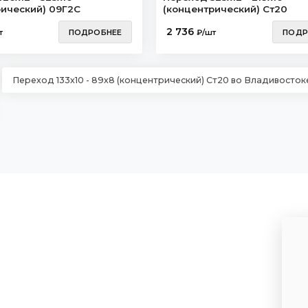
рический) 09Г2С
(концентрический) Ст20
2 736
т
ПОДРОБНЕЕ
₽/шт
ПОДР
Переход 133х10 - 89х8 (концентрический) Ст20 во Владивосток