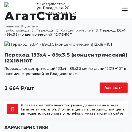
г. Владивосток,
ул. Посадская, 20
+7 (423) 254 0 452
КАТАЛОГ
Главная
Детали
МЕТАЛЛООБРАБОТКА
трубопровода
Переходы
Концентрические
Переход 133х4
- 89х3.5 (концентрический) 12Х18Н10Т
ДОСТАВКА И ОПЛАТА
КОНТАКТЫ
Переход 133х4 - 89х3.5 (концентрический)
12Х18Н10Т
Переход концентрический 133х4 - 89х3.5 мм из стали 12Х18Н10Т в
наличии с доставкой во Владивостоке.
Владивосток
ул. Посадская, 20
2 664
₽
/шт
Заказать
+7 (423) 254 0 452
agatstal@mail.ru
В связи с нестабильностью рынка данная цена может
быть не актуальной. Уточнить цену на сегодняшний день
вы можете, позвонив по телефону, указанному на сайте.
ХАРАКТЕРИСТИКИ