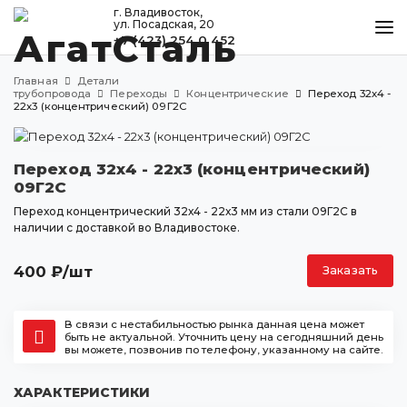
г. Владивосток,
ул. Посадская, 20
+7 (423) 254 0 452
КАТАЛОГ
Главная
Детали
МЕТАЛЛООБРАБОТКА
трубопровода
Переходы
Концентрические
Переход 32х4 -
22х3 (концентрический) 09Г2С
ДОСТАВКА И ОПЛАТА
КОНТАКТЫ
Переход 32х4 - 22х3 (концентрический)
09Г2С
Переход концентрический 32х4 - 22х3 мм из стали 09Г2С в
наличии с доставкой во Владивостоке.
Владивосток
ул. Посадская, 20
400
₽
/шт
Заказать
+7 (423) 254 0 452
agatstal@mail.ru
В связи с нестабильностью рынка данная цена может
быть не актуальной. Уточнить цену на сегодняшний день
вы можете, позвонив по телефону, указанному на сайте.
ХАРАКТЕРИСТИКИ