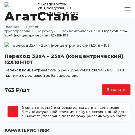
г. Владивосток,
ул. Посадская, 20
+7 (423) 254 0 452
КАТАЛОГ
Главная
Детали
МЕТАЛЛООБРАБОТКА
трубопровода
Переходы
Концентрические
Переход 32х4 -
25х4 (концентрический) 12Х18Н10Т
ДОСТАВКА И ОПЛАТА
КОНТАКТЫ
Переход 32х4 - 25х4 (концентрический)
12Х18Н10Т
Переход концентрический 32х4 - 25х4 мм из стали 12Х18Н10Т в
наличии с доставкой во Владивостоке.
Владивосток
ул. Посадская, 20
763
₽
/шт
Заказать
+7 (423) 254 0 452
agatstal@mail.ru
В связи с нестабильностью рынка данная цена может
быть не актуальной. Уточнить цену на сегодняшний день
вы можете, позвонив по телефону, указанному на сайте.
ХАРАКТЕРИСТИКИ