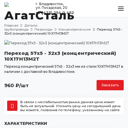
г. Владивосток,
ул. Посадская, 20
+7 (423) 254 0 452
КАТАЛОГ
Главная
Детали
МЕТАЛЛООБРАБОТКА
трубопровода
Переходы
Концентрические
Переход 57х5 -
32х3 (концентрический) 10Х17Н13М2Т
ДОСТАВКА И ОПЛАТА
КОНТАКТЫ
Переход 57х5 - 32х3 (концентрический)
10Х17Н13М2Т
Переход концентрический 57х5 - 32х3 мм из стали 10Х17Н13М2Т в
наличии с доставкой во Владивостоке.
Владивосток
ул. Посадская, 20
960
₽
/шт
Заказать
+7 (423) 254 0 452
agatstal@mail.ru
В связи с нестабильностью рынка данная цена может
быть не актуальной. Уточнить цену на сегодняшний день
вы можете, позвонив по телефону, указанному на сайте.
ХАРАКТЕРИСТИКИ