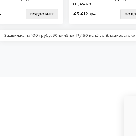
J
ХЛ, Ру40
43 412
т
ПОДРОБНЕЕ
₽/шт
ПОДР
Задвижка на 100 трубу, 30нж45нж, Ру160 исп.J во Владивостоке