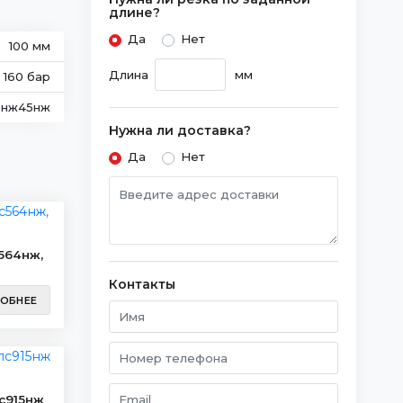
длине?
Да
Нет
100 мм
Длина
мм
160 бар
0нж45нж
Нужна ли доставка?
Да
Нет
564нж,
Контакты
ОБНЕЕ
лс915нж