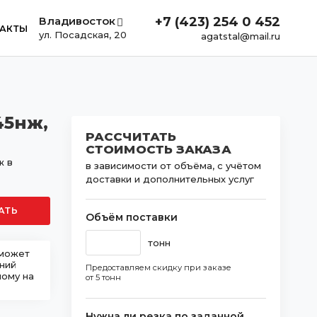
Владивосток
+7 (423) 254 0 452
АКТЫ
ул. Посадская, 20
agatstal@mail.ru
45нж,
РАССЧИТАТЬ
СТОИМОСТЬ ЗАКАЗА
ж в
в зависимости от объёма, с учётом
доставки и дополнительных услуг
АТЬ
Объём поставки
тонн
 может
шний
Предоставляем скидку при заказе
ному на
от 5 тонн
Нужна ли резка по заданной