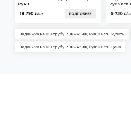
Ру40
Ру63 исп.
18 790
9 730
₽/шт
ПОДРОБНЕЕ
₽/ш
Задвижка на 100 трубу, 30нж45нж, Ру160 исп.J купить
Задвижка на 100 трубу, 30нж45нж, Ру160 исп.J цена