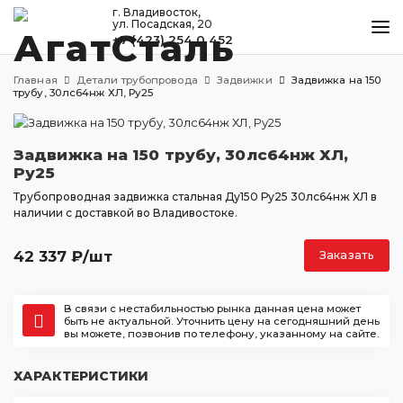
г. Владивосток,
ул. Посадская, 20
+7 (423) 254 0 452
КАТАЛОГ
Главная
Детали трубопровода
Задвижки
Задвижка на 150
МЕТАЛЛООБРАБОТКА
трубу, 30лс64нж ХЛ, Ру25
ДОСТАВКА И ОПЛАТА
Задвижка на 150 трубу, 30лс64нж ХЛ,
КОНТАКТЫ
Ру25
Трубопроводная задвижка стальная Ду150 Ру25 30лс64нж ХЛ в
наличии с доставкой во Владивостоке.
Владивосток
ул. Посадская, 20
42 337
₽
/шт
Заказать
+7 (423) 254 0 452
agatstal@mail.ru
В связи с нестабильностью рынка данная цена может
быть не актуальной. Уточнить цену на сегодняшний день
вы можете, позвонив по телефону, указанному на сайте.
ХАРАКТЕРИСТИКИ