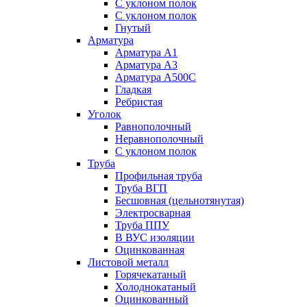
С уклоном полок
С уклоном полок
Гнутый
Арматура
Арматура А1
Арматура А3
Арматура А500С
Гладкая
Ребристая
Уголок
Равнополочный
Неравнополочный
С уклоном полок
Труба
Профильная труба
Труба ВГП
Бесшовная (цельнотянутая)
Электросварная
Труба ППУ
В ВУС изоляции
Оцинкованная
Листовой металл
Горячекатаный
Холоднокатаный
Оцинкованный