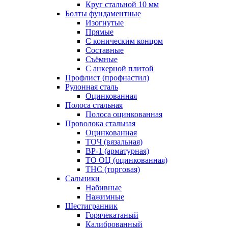
Круг стальной 10 мм
Болты фундаментные
Изогнутые
Прямые
С коническим концом
Составные
Съёмные
С анкерной плитой
Профлист (профнастил)
Рулонная сталь
Оцинкованная
Полоса стальная
Полоса оцинкованная
Проволока стальная
Оцинкованная
ТОЧ (вязальная)
ВР-1 (арматурная)
ТО ОЦ (оцинкованная)
ТНС (торговая)
Сальники
Набивные
Нажимные
Шестигранник
Горячекатаный
Калиброванный