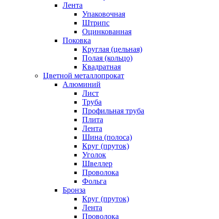
Лента
Упаковочная
Штрипс
Оцинкованная
Поковка
Круглая (цельная)
Полая (кольцо)
Квадратная
Цветной металлопрокат
Алюминий
Лист
Труба
Профильная труба
Плита
Лента
Шина (полоса)
Круг (пруток)
Уголок
Швеллер
Проволока
Фольга
Бронза
Круг (пруток)
Лента
Проволока