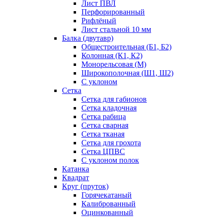
Лист ПВЛ
Перфорированный
Рифлёный
Лист стальной 10 мм
Балка (двутавр)
Общестроительная (Б1, Б2)
Колонная (К1, К2)
Монорельсовая (М)
Широкополочная (Ш1, Ш2)
С уклоном
Сетка
Сетка для габионов
Сетка кладочная
Сетка рабица
Сетка сварная
Сетка тканая
Сетка для грохота
Сетка ЦПВС
С уклоном полок
Катанка
Квадрат
Круг (пруток)
Горячекатаный
Калиброванный
Оцинкованный