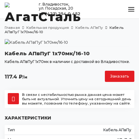
г. Владивосток,
ул. Посадская, 20
+7 (423) 254 0 452
КАТАЛОГ
Главная
Кабельная продукция
Кабель АПвПу
Кабель
МЕТАЛЛООБРАБОТКА
АПвПуГ 1х70мк/16-10
ДОСТАВКА И ОПЛАТА
Кабель АПвПуГ 1х70мк/16-10
КОНТАКТЫ
Кабель АПвПуГ 1х70мк в наличии с доставкой во Владивостоке.
117.4
₽
Заказать
/м
Владивосток
ул. Посадская, 20
+7 (423) 254 0 452
В связи с нестабильностью рынка данная цена может
быть не актуальной. Уточнить цену на сегодняшний день
agatstal@mail.ru
вы можете, позвонив по телефону, указанному на сайте.
ХАРАКТЕРИСТИКИ
Тип
Кабель АПвПу