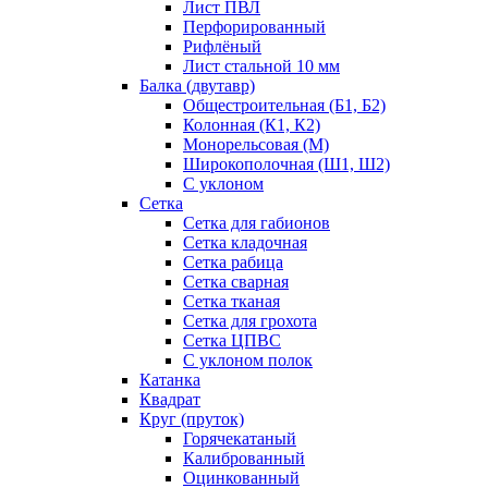
Лист ПВЛ
Перфорированный
Рифлёный
Лист стальной 10 мм
Балка (двутавр)
Общестроительная (Б1, Б2)
Колонная (К1, К2)
Монорельсовая (М)
Широкополочная (Ш1, Ш2)
С уклоном
Сетка
Сетка для габионов
Сетка кладочная
Сетка рабица
Сетка сварная
Сетка тканая
Сетка для грохота
Сетка ЦПВС
С уклоном полок
Катанка
Квадрат
Круг (пруток)
Горячекатаный
Калиброванный
Оцинкованный