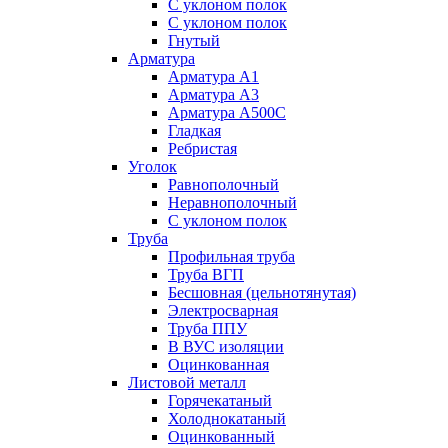
С уклоном полок
С уклоном полок
Гнутый
Арматура
Арматура А1
Арматура А3
Арматура А500С
Гладкая
Ребристая
Уголок
Равнополочный
Неравнополочный
С уклоном полок
Труба
Профильная труба
Труба ВГП
Бесшовная (цельнотянутая)
Электросварная
Труба ППУ
В ВУС изоляции
Оцинкованная
Листовой металл
Горячекатаный
Холоднокатаный
Оцинкованный