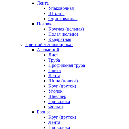
Лента
Упаковочная
Штрипс
Оцинкованная
Поковка
Круглая (цельная)
Полая (кольцо)
Квадратная
Цветной металлопрокат
Алюминий
Лист
Труба
Профильная труба
Плита
Лента
Шина (полоса)
Круг (пруток)
Уголок
Швеллер
Проволока
Фольга
Бронза
Круг (пруток)
Лента
Проволока