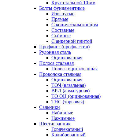
Круг стальной 10 мм
Болты фундаментные
Изогнутые
Прямые
С коническим концом
Составные
Съёмные
С анкерной плитой
Профлист (профнастил)
Рулонная сталь
Оцинкованная
Полоса стальная
Полоса оцинкованная
Проволока стальная
Оцинкованная
ТОЧ (вязальная)
ВР-1 (арматурная)
ТО ОЦ (оцинкованная)
ТНС (торговая)
Сальники
Набивные
Нажимные
Шестигранник
Горячекатаный
Калиброванный