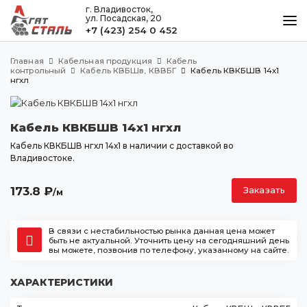
г. Владивосток,
ул. Посадская, 20
+7 (423) 254 0 452
КАТАЛОГ
Главная
Кабельная продукция
Кабель
МЕТАЛЛООБРАБОТКА
контрольный
Кабель КВБШв, КВВБГ
Кабель КВКБШВ 14х1
нгхл
ДОСТАВКА И ОПЛАТА
КОНТАКТЫ
Кабель КВКБШВ 14х1 нгхл
Кабель КВКБШВ нгхл 14х1 в наличии с доставкой во
Владивостоке.
Владивосток
ул. Посадская, 20
173.8
₽
Заказать
/м
+7 (423) 254 0 452
agatstal@mail.ru
В связи с нестабильностью рынка данная цена может
быть не актуальной. Уточнить цену на сегодняшний день
вы можете, позвонив по телефону, указанному на сайте.
ХАРАКТЕРИСТИКИ