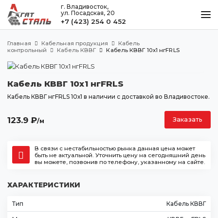
г. Владивосток,
ул. Посадская, 20
+7 (423) 254 0 452
КАТАЛОГ
Главная
Кабельная продукция
Кабель
МЕТАЛЛООБРАБОТКА
контрольный
Кабель КВВГ
Кабель КВВГ 10х1 нгFRLS
ДОСТАВКА И ОПЛАТА
Кабель КВВГ 10х1 нгFRLS
КОНТАКТЫ
Кабель КВВГ нгFRLS 10х1 в наличии с доставкой во Владивостоке.
123.9
₽
Заказать
/м
Владивосток
ул. Посадская, 20
+7 (423) 254 0 452
В связи с нестабильностью рынка данная цена может
быть не актуальной. Уточнить цену на сегодняшний день
agatstal@mail.ru
вы можете, позвонив по телефону, указанному на сайте.
ХАРАКТЕРИСТИКИ
Тип
Кабель КВВГ