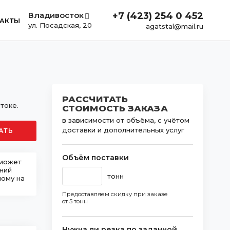
Владивосток
+7 (423) 254 0 452
АКТЫ
ул. Посадская, 20
agatstal@mail.ru
РАССЧИТАТЬ
токе.
СТОИМОСТЬ ЗАКАЗА
в зависимости от объёма, с учётом
доставки и дополнительных услуг
АТЬ
Объём поставки
 может
шний
тонн
ному на
Предоставляем скидку при заказе
от 5 тонн
Нужна ли резка по заданной