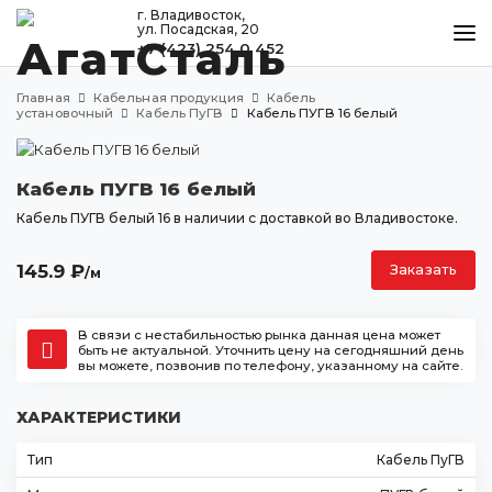
г. Владивосток,
ул. Посадская, 20
+7 (423) 254 0 452
КАТАЛОГ
Главная
Кабельная продукция
Кабель
МЕТАЛЛООБРАБОТКА
установочный
Кабель ПуГВ
Кабель ПУГВ 16 белый
ДОСТАВКА И ОПЛАТА
Кабель ПУГВ 16 белый
КОНТАКТЫ
Кабель ПУГВ белый 16 в наличии с доставкой во Владивостоке.
145.9
₽
Заказать
/м
Владивосток
ул. Посадская, 20
+7 (423) 254 0 452
В связи с нестабильностью рынка данная цена может
быть не актуальной. Уточнить цену на сегодняшний день
agatstal@mail.ru
вы можете, позвонив по телефону, указанному на сайте.
ХАРАКТЕРИСТИКИ
Тип
Кабель ПуГВ