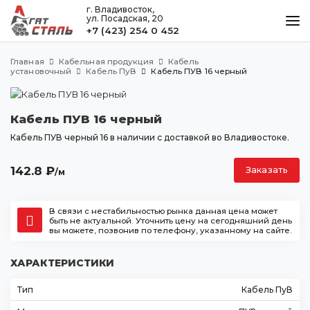
г. Владивосток,
ул. Посадская, 20
+7 (423) 254 0 452
КАТАЛОГ
Главная
Кабельная продукция
Кабель
МЕТАЛЛООБРАБОТКА
установочный
Кабель ПуВ
Кабель ПУВ 16 черный
ДОСТАВКА И ОПЛАТА
Кабель ПУВ 16 черный
КОНТАКТЫ
Кабель ПУВ черный 16 в наличии с доставкой во Владивостоке.
142.8
₽
Заказать
/м
Владивосток
ул. Посадская, 20
+7 (423) 254 0 452
В связи с нестабильностью рынка данная цена может
быть не актуальной. Уточнить цену на сегодняшний день
agatstal@mail.ru
вы можете, позвонив по телефону, указанному на сайте.
ХАРАКТЕРИСТИКИ
Тип
Кабель ПуВ