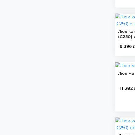
Люк ка
(C250)
9 396
₽
Люк ма
11 382