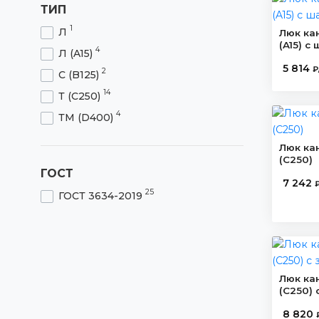
ТИП
1
Л
Люк ка
(A15) с
4
Л (A15)
5 814
₽
2
С (B125)
14
Т (C250)
4
ТМ (D400)
Люк ка
(C250)
ГОСТ
7 242
25
ГОСТ 3634-2019
Люк ка
(C250) 
8 820