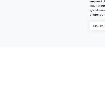
медный, 
компании
до объек
стоимост
Люк ка