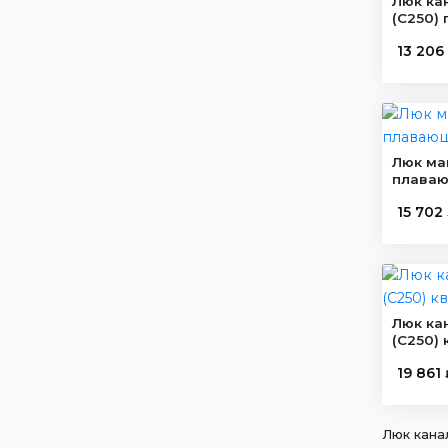
Люк ка
(C250) 
13 206
Люк ма
плава
15 702
Люк ка
(C250)
19 861
Люк кана