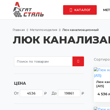
КАТАЛОГ
МЕ
Главная
Металлоизделия
Люк канализационный
ЛЮК КАНАЛИЗ
Сортиро
Люк ка
ЦЕНА
(A15)
От
₽
До
₽
4 536
₽