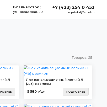
Владивосток
+7 (423) 254 0 452
ул. Посадская, 20
agatstal@mail.ru
Товаров:
25
кий Л
Люк канализационный легкий Л
(A15) с замком
5 580
РОБНЕЕ
₽/шт
ПОДРОБНЕЕ