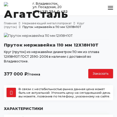
г. Владивосток,
ул. Посадская, 20
+7 (423) 254 0 452
КАТАЛОГ
Главная
Нержавеющий металлопрокат
Круг
МЕТАЛЛООБРАБОТКА
(пруток)
Пруток нержавейка 110 мм 12Х18Н10Т
ДОСТАВКА И ОПЛАТА
Пруток нержавейка 110 мм 12Х18Н10Т
КОНТАКТЫ
Круг (пруток) из нержавейки диаметром 110 мм из сплава
12Х18Н10Т ГОСТ 2590-2006 в наличии с доставкой во
Владивостоке.
Владивосток
ул. Посадская, 20
377 000
₽
Заказать
/тонна
+7 (423) 254 0 452
agatstal@mail.ru
В связи с нестабильностью рынка данная цена может
быть не актуальной. Уточнить цену на сегодняшний день
вы можете, позвонив по телефону, указанному на сайте.
ХАРАКТЕРИСТИКИ