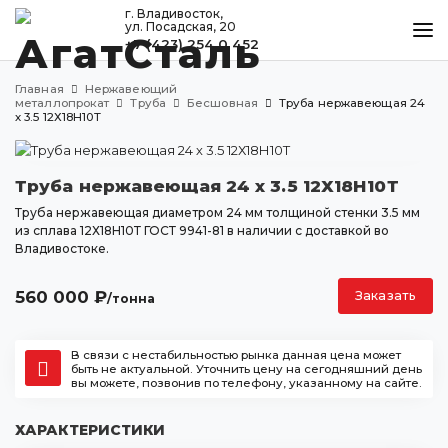
г. Владивосток,
ул. Посадская, 20
+7 (423) 254 0 452
КАТАЛОГ
Главная
Нержавеющий
МЕТАЛЛООБРАБОТКА
металлопрокат
Труба
Бесшовная
Труба нержавеющая 24
х 3.5 12Х18Н10Т
ДОСТАВКА И ОПЛАТА
КОНТАКТЫ
Труба нержавеющая 24 х 3.5 12Х18Н10Т
Труба нержавеющая диаметром 24 мм толщиной стенки 3.5 мм
из сплава 12Х18Н10Т ГОСТ 9941-81 в наличии с доставкой во
Владивостоке.
Владивосток
ул. Посадская, 20
560 000
₽
Заказать
/тонна
+7 (423) 254 0 452
agatstal@mail.ru
В связи с нестабильностью рынка данная цена может
быть не актуальной. Уточнить цену на сегодняшний день
вы можете, позвонив по телефону, указанному на сайте.
ХАРАКТЕРИСТИКИ