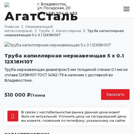
г. Владивосток,
ул. Посадская, 20
+7 (423) 254 0 452
КАТАЛОГ
Главная
Нержавеющий
МЕТАЛЛООБРАБОТКА
металлопрокат
Труба
Капиллярная
Труба капиллярная
нержавеющая 5 х 0.1 12Х18Н10Т
ДОСТАВКА И ОПЛАТА
КОНТАКТЫ
Труба капиллярная нержавеющая 5 х 0.1
12Х18Н10Т
Труба нержавеющая диаметром 5 мм толщиной стенки 0.1 мм из
сплава 12Х18Н10Т ГОСТ 14162-79 в наличии с доставкой во
Владивосток
Владивостоке.
ул. Посадская, 20
+7 (423) 254 0 452
510 000
₽
Заказать
/тонна
agatstal@mail.ru
В связи с нестабильностью рынка данная цена может
быть не актуальной. Уточнить цену на сегодняшний день
вы можете, позвонив по телефону, указанному на сайте.