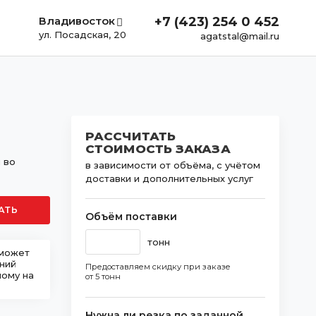
Владивосток
+7 (423) 254 0 452
ул. Посадская, 20
agatstal@mail.ru
РАССЧИТАТЬ
СТОИМОСТЬ ЗАКАЗА
 во
в зависимости от объёма, с учётом
доставки и дополнительных услуг
АТЬ
Объём поставки
тонн
 может
шний
Предоставляем скидку при заказе
ному на
от 5 тонн
Нужна ли резка по заданной