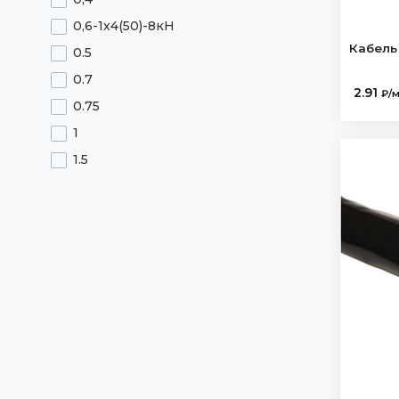
ААШв- 6
Кабель КНР
0,6-1х4(50)-8кН
ААШв-10
Кабель НРШМ
Кабель
0.5
ААШв- 10
Кабель РКГМ
0.7
ААШв-10 нг
2.91
₽/
Кабель РПШ
0.75
АВБбШв
Кабель АВВГ
1
АВБбШв нг(А)
Кабель медный из СПЭ
1.5
АВБбШ нг
Кабель NYY
1х0.5
АВВГ
Кабель NYМ
1х0.8
АВВГ з
Провод АПВ
1х1
АВВГ нг
Провод ПАВ
1х1.5
АВВГ нг(А)
Провод ШВВП
1х2,5
АВВГ нг(А)LS
Кабель установочный
1х2.5
АВВГ нг LS
Кабель ПуГВ
1х2х0.5
АВВГ нг LS — 1кВ
Кабель ПуГП
1х2х0.6
АВВГ нг — 6 кВ
Кабель ПуВ