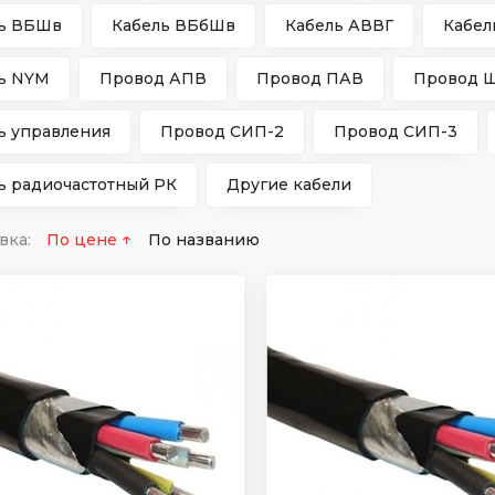
ь ВБШв
Кабель ВБбШв
Кабель АВВГ
Кабел
ь NYМ
Провод АПВ
Провод ПАВ
Провод 
ь управления
Провод СИП-2
Провод СИП-3
ь радиочастотный РК
Другие кабели
вка:
По цене
По названию