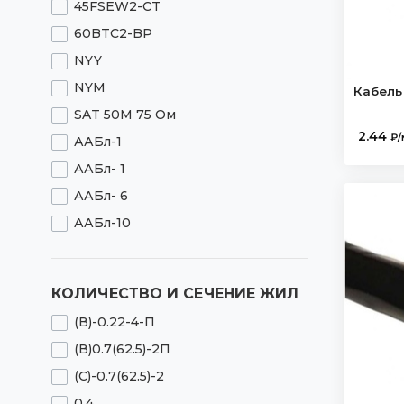
45FSEW2-CT
Провод ПВС
60BTC2-BP
Кабель монтажный
NYY
Кабель КГВЭВ
NYМ
Кабель
Кабель КГВВ
SAT 50М 75 Ом
Кабель КВВЭБ
2.44
₽/
ААБл-1
Кабель КВВГ
ААБл- 1
Кабель КППГ
ААБл- 6
Кабель телефонный
ААБл-10
Кабель ТПП
ААБл ААШВ АСБ
Кабель ТПВ
ААБлГ- 10
Кабель ТСВ
КОЛИЧЕСТВО И СЕЧЕНИЕ ЖИЛ
ААБлГ-10
Кабель греющий
(В)-0.22-4-П
ААШв- 1
Оптический кабель
(В)0.7(62.5)-2П
ААШв- 6
Кабель ВБШв
(С)-0.7(62.5)-2
ААШв-6
Кабель ВБбШв
0,4