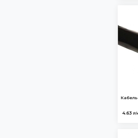
1х185/25-10
АПвБШв нг(В)
1х185/35-10
АПвБШп
1х185/50-10
АПвВ
1х240
АПвВ нг
1х240/95- 6
АПвВ нг(А)LS
1х240/95-10
АПвВ нг(А)хл
1х240мк
АПвВ нг(В)LS
1х300
АПвВ нг LS
1х300/35-10
АПвПу
1х400
АПвПу2Г
1х400/35-10
АПвПуГ
Кабель 
1х400/ 50-10
АСБ- 1
1х400/70- 6
4.63
₽/
АСБ-10
1х500
АСБ2л
1х500/35-6
АСБГ- 1