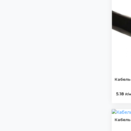
1х500/70-10
АСБГ- 6
1х800мк
АСБГ-10
2,5
АСБл-1
2.5
АСБл-10
2x1.5
ВБВ нг(А)LS
2x1.5-O
ВБВ нг(А)хл
2x2.5
ВБШВ
2x4
ВБШВ нг
2x4-O
ВБШВ нг(А)
Кабель
2х(3х1)
ВБШВ нг(А)FRLS
2х0,5
ВБШВ нг(А)FRLS L Tx
5.18
₽/
2х0.4
ВБШВ нг(А)FRLSхл
2х0.5
ВБШВ нг(А)LS
2х0.35
ВБШВ нг(А)LS-хл
Кабель
2х0.75
ВБШВ нг(А)LSхл