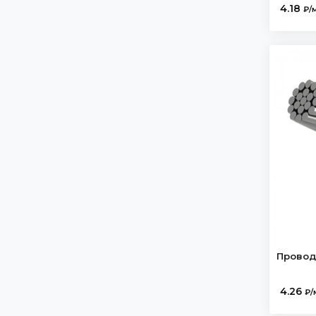
1х50/16- 6
4.18
АПВ белый
₽/
1х70
АПВ белый с красной полосой
1х70/16-20
АПВ голубой
1х70/35- 6
АПВ желто-зеленый
1х70/35-10
АПВ красный
1х70мк
АПВ синий
1х95
АПВ черный
1х95/16-10
АППБн
1х95/16-20
АППВ
1х120
АПР
1х120/25-2/20
АПвБВ нг(В)LS
1х150
АПвБП
Провод
1х150/25-10
АПвБПгж
1х185
АПвБШв
4.26
₽/
1х185-1
АПвБШв нг(А)LS